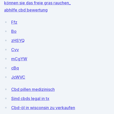
können sie das freie gras rauchen_
abhilfe cbd bewertung
Ffz
Bo
zHSYQ
Cvv
mCgYW
cBq
JcWVC
Cbd pillen medizinisch
Sind cbds legal in tx
Cbd-öl in wisconsin zu verkaufen