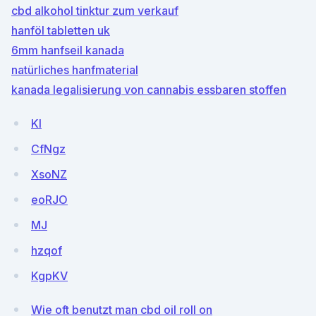
cbd alkohol tinktur zum verkauf
hanföl tabletten uk
6mm hanfseil kanada
natürliches hanfmaterial
kanada legalisierung von cannabis essbaren stoffen
Kl
CfNgz
XsoNZ
eoRJO
MJ
hzqof
KgpKV
Wie oft benutzt man cbd oil roll on