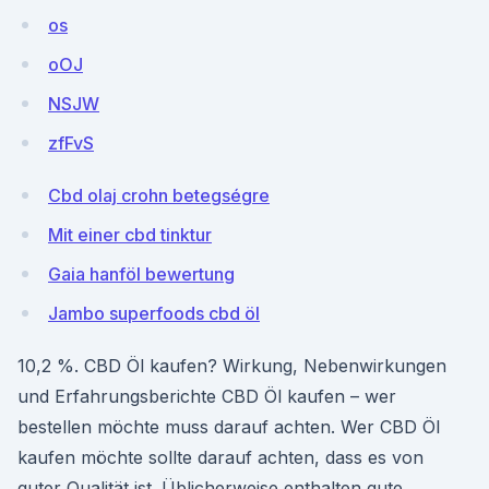
os
oOJ
NSJW
zfFvS
Cbd olaj crohn betegségre
Mit einer cbd tinktur
Gaia hanföl bewertung
Jambo superfoods cbd öl
10,2 %. CBD Öl kaufen? Wirkung, Nebenwirkungen
und Erfahrungsberichte CBD Öl kaufen – wer
bestellen möchte muss darauf achten. Wer CBD Öl
kaufen möchte sollte darauf achten, dass es von
guter Qualität ist. Üblicherweise enthalten gute