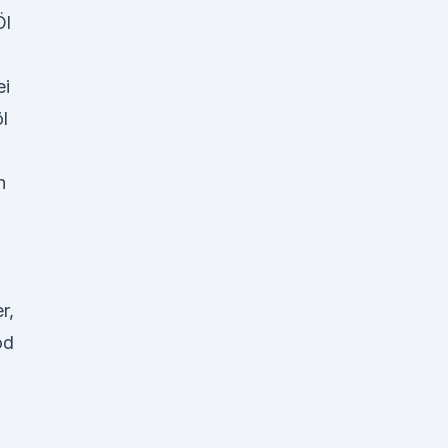
Öl
ei
l
n
r,
od