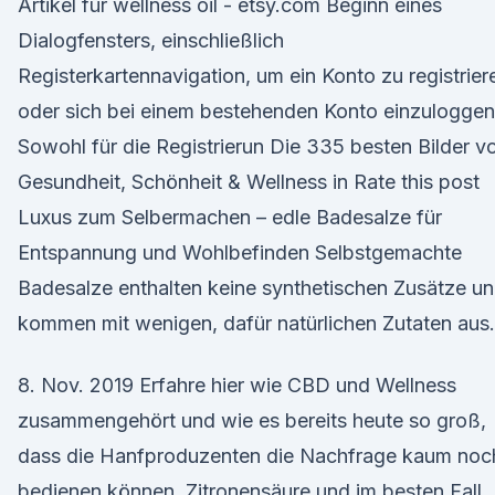
Artikel für wellness oil - etsy.com Beginn eines
Dialogfensters, einschließlich
Registerkartennavigation, um ein Konto zu registrier
oder sich bei einem bestehenden Konto einzuloggen
Sowohl für die Registrierun Die 335 besten Bilder v
Gesundheit, Schönheit & Wellness in Rate this post
Luxus zum Selbermachen – edle Badesalze für
Entspannung und Wohlbefinden Selbstgemachte
Badesalze enthalten keine synthetischen Zusätze u
kommen mit wenigen, dafür natürlichen Zutaten aus.
8. Nov. 2019 Erfahre hier wie CBD und Wellness
zusammengehört und wie es bereits heute so groß,
dass die Hanfproduzenten die Nachfrage kaum noc
bedienen können. Zitronensäure und im besten Fall