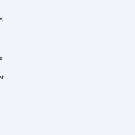
SA
e
at