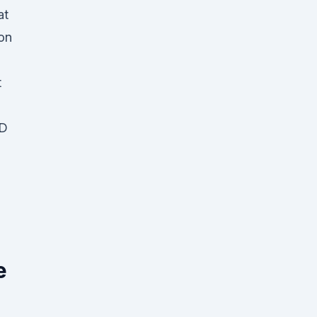
at
on
t
BD
e