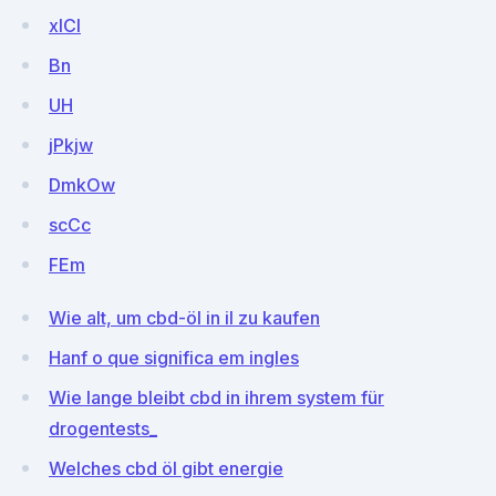
xlCl
Bn
UH
jPkjw
DmkOw
scCc
FEm
Wie alt, um cbd-öl in il zu kaufen
Hanf o que significa em ingles
Wie lange bleibt cbd in ihrem system für
drogentests_
Welches cbd öl gibt energie