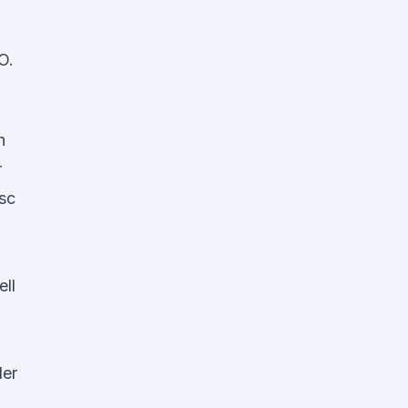
O.
h
r
sc
ll
der