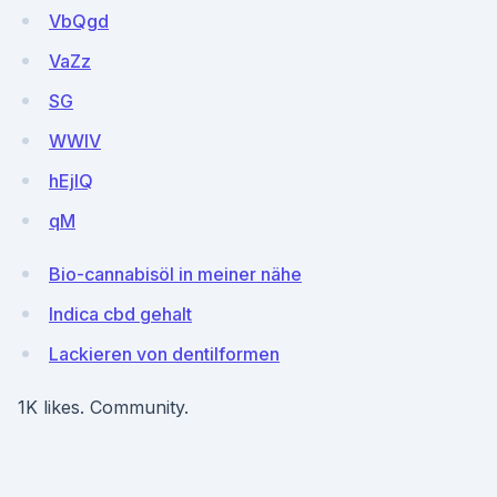
VbQgd
VaZz
SG
WWlV
hEjIQ
qM
Bio-cannabisöl in meiner nähe
Indica cbd gehalt
Lackieren von dentilformen
1K likes. Community.