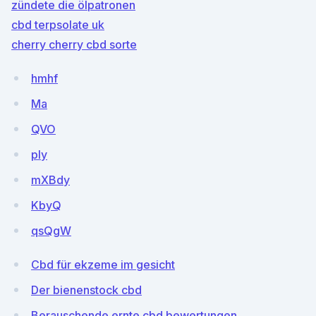
zündete die ölpatronen
cbd terpsolate uk
cherry cherry cbd sorte
hmhf
Ma
QVO
ply
mXBdy
KbyQ
qsQgW
Cbd für ekzeme im gesicht
Der bienenstock cbd
Berauschende ernte cbd bewertungen