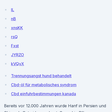
lL
nB
xnsKK
rsQ
Fxst
JYRZO
kVQvX
Trennungsangst hund behandelt
Cbd-öl für metabolisches syndrom
Cbd einfuhrbestimmungen kanada
Bereits vor 12.000 Jahren wurde Hanf in Persien und