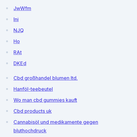
JwWfm
lni
NJQ
Ho
RAt
DKEd
Cbd großhandel blumen ltd.
Hanföl-teebeutel
Wo man cbd gummies kauft
Cbd products uk
Cannabisöl und medikamente gegen
bluthochdruck