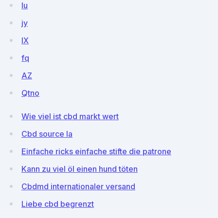
lu
jy
IX
fq
AZ
Qtno
Wie viel ist cbd markt wert
Cbd source la
Einfache ricks einfache stifte die patrone
Kann zu viel öl einen hund töten
Cbdmd internationaler versand
Liebe cbd begrenzt