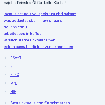
najoba Feinstes Öl für kalte Küche!
lazarus naturals vollspektrum cbd balsam
was bedeutet cbd in new orleans_
og labs cbd juul
arbeitet cbd in kaffee
wirklich starke unkrautnamen
ecken cannabis-tinktur zum einnehmen
PSxzT
kl
zJnQ
MrL
HlH
Beste aktuelle cbd für schmerzen