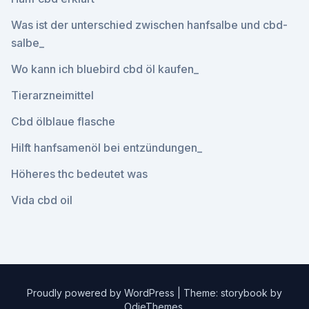
Was ist der unterschied zwischen hanfsalbe und cbd-
salbe_
Wo kann ich bluebird cbd öl kaufen_
Tierarzneimittel
Cbd ölblaue flasche
Hilft hanfsamenöl bei entzündungen_
Höheres thc bedeutet was
Vida cbd oil
Proudly powered by WordPress
|
Theme: storybook by
OdieThemes
.