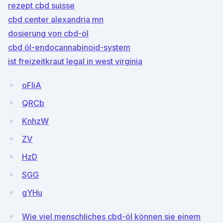
rezept cbd suisse
cbd center alexandria mn
dosierung von cbd-öl
cbd öl-endocannabinoid-system
ist freizeitkraut legal in west virginia
oFIiA
QRCb
KnhzW
ZV
HzD
SGG
gYHu
Wie viel menschliches cbd-öl können sie einem