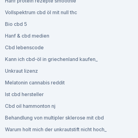
Hanf protein rezepte smoothie
Vollspektrum cbd öl mit null thc
Bio cbd 5
Hanf & cbd medien
Cbd lebenscode
Kann ich cbd-öl in griechenland kaufen_
Unkraut lizenz
Melatonin cannabis reddit
Ist cbd hersteller
Cbd oil hammonton nj
Behandlung von multipler sklerose mit cbd
Warum holt mich der unkrautstift nicht hoch_